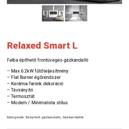
Relaxed Smart L
Falba építhető frontüveges gázkandalló
– Max 6.2kW fűtőteljesítmény
– Flat Burner égőrendszer
– Kerámia farönk dekoráció
– Távirányító
– Termosztát
– Modern / Minimalista stílus
Kategóriák:
Beépített gázkandalló
,
Gázkandallók