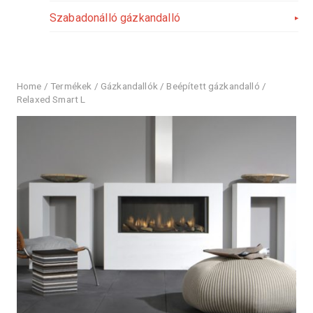
Szabadonálló gázkandalló
Home
/
Termékek
/
Gázkandallók
/
Beépített gázkandalló
/
Relaxed Smart L