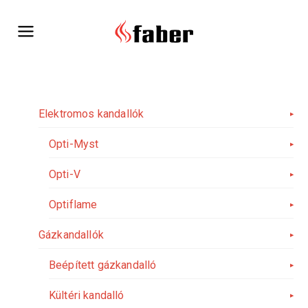
Skip
to
content
Elektromos kandallók
Opti-Myst
Opti-V
Optiflame
Gázkandallók
Beépített gázkandalló
Kültéri kandalló